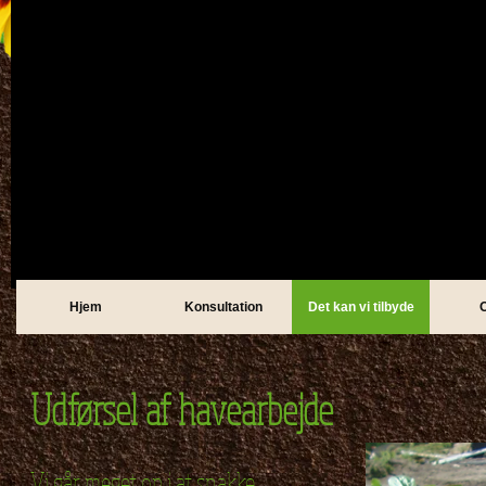
Hjem
Konsultation
Det kan vi tilbyde
Udførsel af havearbejde
Vi går meget op i at snakke