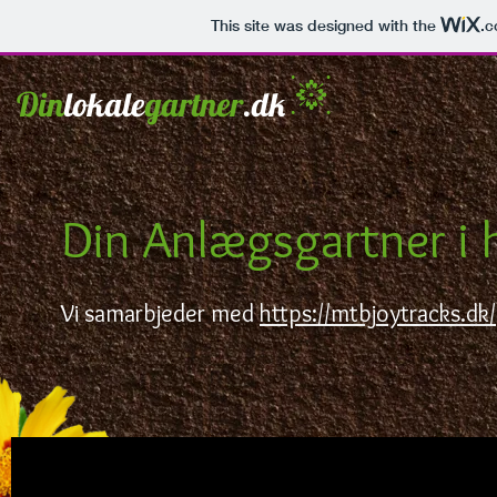
This site was designed with the
.
Din
lokale
gartner
.dk
Din Anlægsgartner i 
Vi samarbjeder med
https://mtbjoytracks.dk/